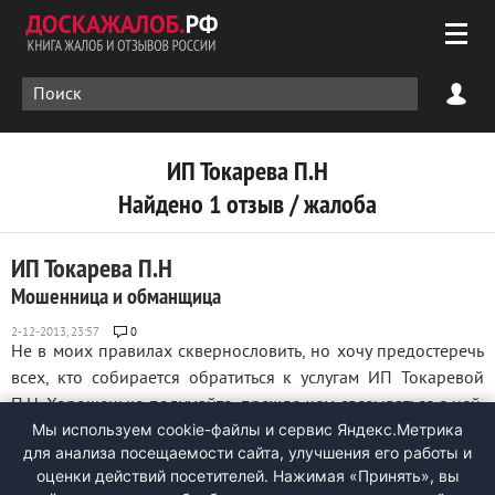
ИП Токарева П.Н
Найдено 1 отзыв / жалоба
ИП Токарева П.Н
Мошенница и обманщица
0
Не в моих правилах сквернословить, но хочу предостеречь
всех, кто собирается обратиться к услугам ИП Токаревой
П.Н. Хорошенько подумайте, прежде чем связываться с ней.
Мы используем cookie-файлы и сервис Яндекс.Метрика
Ужасное качество работы невменяемой Токаревой Полины,
для анализа посещаемости сайта, улучшения его работы и
испортит не только ваше настроение, но и здоровье. Не
оценки действий посетителей. Нажимая «Принять», вы
может выслушать, ничего ...