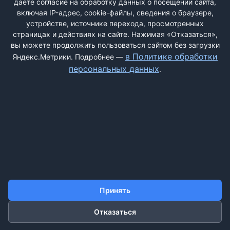
даёте согласие на обработку данных о посещении сайта,
включая IP-адрес, cookie-файлы, сведения о браузере,
устройстве, источнике перехода, просмотренных
страницах и действиях на сайте. Нажимая «Отказаться»,
вы можете продолжить пользоваться сайтом без загрузки
ДОБАВИТЬ ЖАЛОБУ
в Политике обработки
Яндекс.Метрики. Подробнее —
персональных данных
.
КОНТАКТЫ
О НАС
ПОИСК
ПРАВИЛА САЙТА
ПОЛИТИКА ОБРАБОТКИ ПЕРСОНАЛЬНЫХ ДАННЫХ
©2011-2026 ДОСКАЖАЛОБ.РФ
Принять
Отказаться