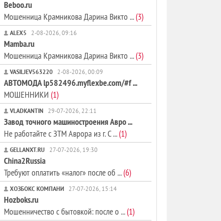
Beboo.ru
Мошенница Крамникова Дарина Викто ...
(3)
ALEX5
2-08-2026, 09:16
Mamba.ru
Мошенница Крамникова Дарина Викто ...
(3)
VASILJEV563220
2-08-2026, 00:09
АВТОМОДА lp582496.myflexbe.com/#f ...
МОШЕННИКИ
(1)
VLADKANTIN
29-07-2026, 22:11
Завод точного машиностроения Авро ...
Не работайте с ЗТМ Аврора из г. С ...
(1)
GELLANXT.RU
27-07-2026, 19:30
China2Russia
Требуют оплатить «налог» после об ...
(6)
ХОЗБОКС КОМПАНИ
27-07-2026, 15:14
Hozboks.ru
Мошенничество с бытовкой: после о ...
(1)