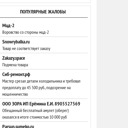
ПОПУЛЯРНЫЕ ЖАЛОБЫ
Мцд-2
Воровство со стороны мцд-2
Snowrybalka.ru
Товар не соответствует заказу
Zakazy.space
Подмена товара
Сиб-ремонт.рф
Мастер срезал детали холодильника и требовал
предоплату до 45 500 руб., подозрение на
мошенничество
ООО ЗОРА ИП Ерёмина Е.И. 8905527569
Обещанный бесплатный амулет (оберег)
оказался в итоге стоимостью 10 000 руб
Parsun.sumeko.ru