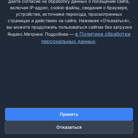
даёте согласие на обработку данных о посещении сайта,
включая IP-адрес, cookie-файлы, сведения о браузере,
устройстве, источнике перехода, просмотренных
страницах и действиях на сайте. Нажимая «Отказаться»,
вы можете продолжить пользоваться сайтом без загрузки
ДОБАВИТЬ ЖАЛОБУ
в Политике обработки
Яндекс.Метрики. Подробнее —
персональных данных
.
КОНТАКТЫ
О НАС
ПОИСК
ПРАВИЛА САЙТА
ПОЛИТИКА ОБРАБОТКИ ПЕРСОНАЛЬНЫХ ДАННЫХ
©2011-2026 ДОСКАЖАЛОБ.РФ
Принять
Отказаться