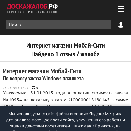
Интернет магазин Мобай-Сити
Найдено 1 отзыв / жалоба
Интернет магазин Мобай-Сити
По вопросу заказа Windows планшета
0
Уважаемые! 31.01.2015 года я оплатил стоимость заказа
№10954 на локальную карту 6100000018186145 в сумме
13626, 51 рубль. Номер квитанции 86448499 через
Мы используем cookie-файлы и сервис Яндекс.Метрика
www.robokassa. Заказ должен быть исполнен в течении
для анализа посещаемости сайта, улучшения его работы и
месяца. С тех пор прошлр два месяца, а омоем заказа нет
оценки действий посетителей. Нажимая «Принять», вы
никаких данных. Будет выполнен заказ ...