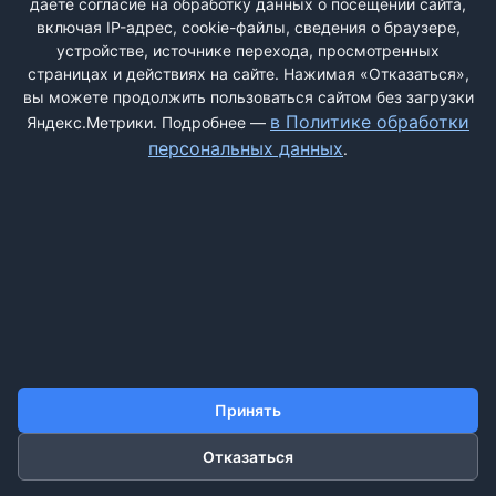
даёте согласие на обработку данных о посещении сайта,
включая IP-адрес, cookie-файлы, сведения о браузере,
устройстве, источнике перехода, просмотренных
страницах и действиях на сайте. Нажимая «Отказаться»,
вы можете продолжить пользоваться сайтом без загрузки
ДОБАВИТЬ ЖАЛОБУ
в Политике обработки
Яндекс.Метрики. Подробнее —
персональных данных
.
КОНТАКТЫ
О НАС
ПОИСК
ПРАВИЛА САЙТА
ПОЛИТИКА ОБРАБОТКИ ПЕРСОНАЛЬНЫХ ДАННЫХ
©2011-2026 ДОСКАЖАЛОБ.РФ
Принять
Отказаться