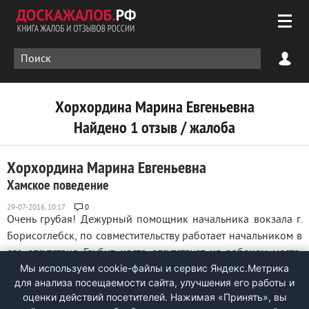
Хорхордина Марина Евгеньевна
Найдено 1 отзыв / жалоба
Хорхордина Марина Евгеньевна
Хамское поведение
0
Очень грубая! Дежурный помощник начальника вокзала г.
Борисоглебск, по совместительству работает начальником в
его отсутствие. Грубит, часто отсутствует на рабочем месте,
Мы используем cookie-файлы и сервис Яндекс.Метрика
видела как она ездила на личном транспорте в рабочее
для анализа посещаемости сайта, улучшения его работы и
время. Кричит на работников в присутствии пассажиров и
оценки действий посетителей. Нажимая «Принять», вы
клиентов комнаты ...