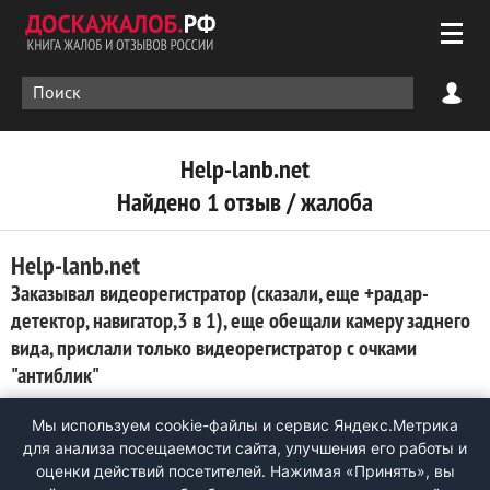
Help-lanb.net
Найдено 1 отзыв / жалоба
Help-lanb.net
Заказывал видеорегистратор (сказали, еще +радар-
детектор, навигатор,3 в 1), еще обещали камеру заднего
вида, прислали только видеорегистратор с очками
"антиблик"
0
Мы используем cookie-файлы и сервис Яндекс.Метрика
Обещали, что видеорегистратор будет еще с функциями
для анализа посещаемости сайта, улучшения его работы и
антирадара, навигатора, в подарок будет капера заднего
оценки действий посетителей. Нажимая «Принять», вы
вида и очки "антиблик", но прислали зеркало с функциями