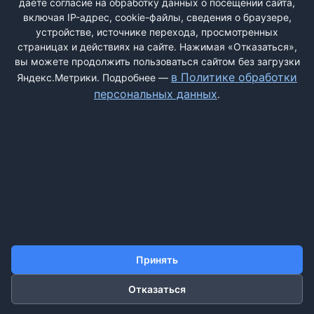
даёте согласие на обработку данных о посещении сайта,
только видеорегистратора и очки "антиблик". Отказываюсь
включая IP-адрес, cookie-файлы, сведения о браузере,
от такого прибора. ...
устройстве, источнике перехода, просмотренных
страницах и действиях на сайте. Нажимая «Отказаться»,
вы можете продолжить пользоваться сайтом без загрузки
в Политике обработки
Яндекс.Метрики. Подробнее —
персональных данных
.
ДОБАВИТЬ ЖАЛОБУ
КОНТАКТЫ
О НАС
ПОИСК
ПРАВИЛА САЙТА
ПОЛИТИКА ОБРАБОТКИ ПЕРСОНАЛЬНЫХ ДАННЫХ
Принять
©2011-2026 ДОСКАЖАЛОБ.РФ
Отказаться