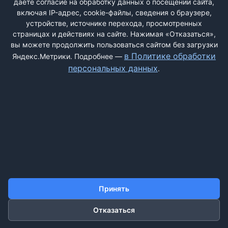
даёте согласие на обработку данных о посещении сайта,
включая IP-адрес, cookie-файлы, сведения о браузере,
устройстве, источнике перехода, просмотренных
страницах и действиях на сайте. Нажимая «Отказаться»,
вы можете продолжить пользоваться сайтом без загрузки
ДОБАВИТЬ ЖАЛОБУ
в Политике обработки
Яндекс.Метрики. Подробнее —
персональных данных
.
КОНТАКТЫ
О НАС
ПОИСК
ПРАВИЛА САЙТА
ПОЛИТИКА ОБРАБОТКИ ПЕРСОНАЛЬНЫХ ДАННЫХ
©2011-2026 ДОСКАЖАЛОБ.РФ
Принять
Отказаться