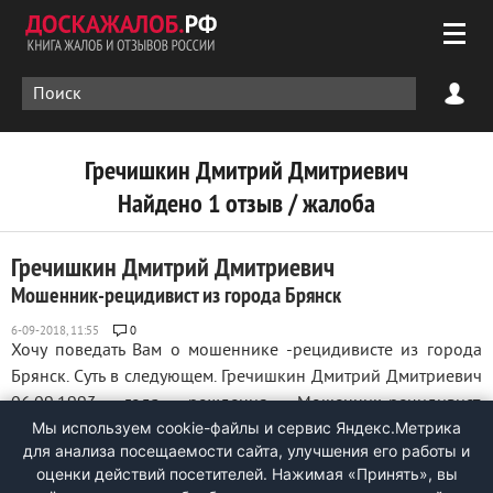
Гречишкин Дмитрий Дмитриевич
Найдено 1 отзыв / жалоба
Гречишкин Дмитрий Дмитриевич
Мошенник-рецидивист из города Брянск
0
Хочу поведать Вам о мошеннике -рецидивисте из города
Брянск. Суть в следующем. Гречишкин Дмитрий Дмитриевич
06.09.1993 года рождения. Мошенник-рецидивист.
Мы используем cookie-файлы и сервис Яндекс.Метрика
Занимается обманом людей людей на сайтах АВИТО, ЮЛА
для анализа посещаемости сайта, улучшения его работы и
.Согласно базе данных судебных приставов ФССП (можно
оценки действий посетителей. Нажимая «Принять», вы
проверить через их официальный сайт ...