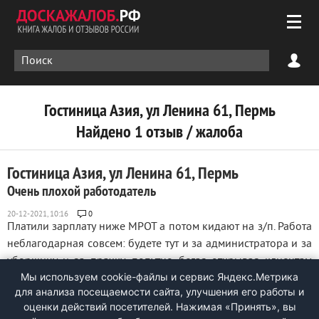
Гостиница Азия, ул Ленина 61, Пермь
Найдено 1 отзыв / жалоба
Гостиница Азия, ул Ленина 61, Пермь
Очень плохой работодатель
0
Платили зарплату ниже МРОТ а потом кидают на з/п. Работа
неблагодарная совсем: будете тут и за администратора и за
уборщицу и за прачку, попутно бегая открывая клиентам
Мы используем cookie-файлы и сервис Яндекс.Метрика
двери, чтобы выпустить из гостиницы. В выходные
для анализа посещаемости сайта, улучшения его работы и
-постоянные написывания на вацап всяких хамских
оценки действий посетителей. Нажимая «Принять», вы
претензии по рабочим вопросам. ...