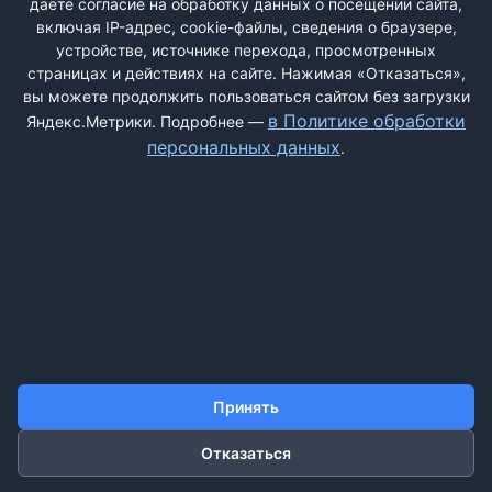
даёте согласие на обработку данных о посещении сайта,
включая IP-адрес, cookie-файлы, сведения о браузере,
устройстве, источнике перехода, просмотренных
страницах и действиях на сайте. Нажимая «Отказаться»,
вы можете продолжить пользоваться сайтом без загрузки
ДОБАВИТЬ ЖАЛОБУ
в Политике обработки
Яндекс.Метрики. Подробнее —
персональных данных
.
КОНТАКТЫ
О НАС
ПОИСК
ПРАВИЛА САЙТА
ПОЛИТИКА ОБРАБОТКИ ПЕРСОНАЛЬНЫХ ДАННЫХ
©2011-2026 ДОСКАЖАЛОБ.РФ
Принять
Отказаться