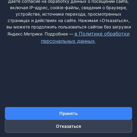
даёте согласие на обработку данных о посещении сайта,
деньги, ответа уже не ждите, на тел то ответят то не ответят,
включая IP-адрес, cookie-файлы, сведения о браузере,
могут завтраками ...
устройстве, источнике перехода, просмотренных
страницах и действиях на сайте. Нажимая «Отказаться»,
вы можете продолжить пользоваться сайтом без загрузки
в Политике обработки
Яндекс.Метрики. Подробнее —
персональных данных
.
ДОБАВИТЬ ЖАЛОБУ
КОНТАКТЫ
О НАС
ПОИСК
ПРАВИЛА САЙТА
ПОЛИТИКА ОБРАБОТКИ ПЕРСОНАЛЬНЫХ ДАННЫХ
Принять
©2011-2026 ДОСКАЖАЛОБ.РФ
Отказаться