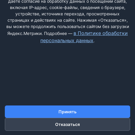
даёте согласие на обработку данных о посещении сайта,
включая IP-адрес, cookie-файлы, сведения о браузере,
устройстве, источнике перехода, просмотренных
страницах и действиях на сайте. Нажимая «Отказаться»,
вы можете продолжить пользоваться сайтом без загрузки
ДОБАВИТЬ ЖАЛОБУ
в Политике обработки
Яндекс.Метрики. Подробнее —
персональных данных
.
КОНТАКТЫ
О НАС
ПОИСК
ПРАВИЛА САЙТА
ПОЛИТИКА ОБРАБОТКИ ПЕРСОНАЛЬНЫХ ДАННЫХ
©2011-2026 ДОСКАЖАЛОБ.РФ
Принять
Отказаться