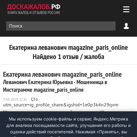
Екатерина леванович magazine_paris_online
Найдено 1 отзыв / жалоба
Екатерина леванович magazine_paris_online
Леванович Екатерина Юрьевна - Мошенница в
Инстаграмме magazine_paris_online
0
utm_source=ig_profile_share&igshid=1e0p3k4n29qvm
Мошенница открыла липовый эккаунт в Инстаграмме в
Мы используем cookie-файлы и сервис Яндекс.Метрика
январе 2019 magazine_paris_online под видом продавца
для анализа посещаемости сайта, улучшения его работы и
люксовой одежды из Франции. Обманным путём выманила
оценки действий посетителей. Нажимая «Принять», вы
у меня крупную сумму денег на покупку серёжек и исчезла.