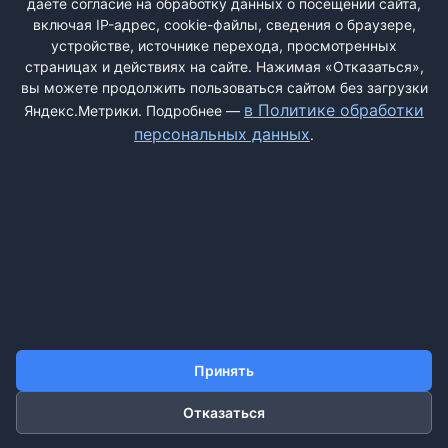
даёте согласие на обработку данных о посещении сайта,
Оставляет посты на страницах ...
включая IP-адрес, cookie-файлы, сведения о браузере,
устройстве, источнике перехода, просмотренных
страницах и действиях на сайте. Нажимая «Отказаться»,
вы можете продолжить пользоваться сайтом без загрузки
ДОБАВИТЬ ЖАЛОБУ
в Политике обработки
Яндекс.Метрики. Подробнее —
персональных данных
.
КОНТАКТЫ
О НАС
ПОИСК
ПРАВИЛА САЙТА
ПОЛИТИКА ОБРАБОТКИ ПЕРСОНАЛЬНЫХ ДАННЫХ
©2011-2026 ДОСКАЖАЛОБ.РФ
Принять
Отказаться