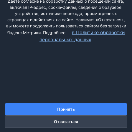
даёте согласие на обработку данных о посещении сайта,
включая IP-адрес, cookie-файлы, сведения о браузере,
устройстве, источнике перехода, просмотренных
страницах и действиях на сайте. Нажимая «Отказаться»,
вы можете продолжить пользоваться сайтом без загрузки
ДОБАВИТЬ ЖАЛОБУ
в Политике обработки
Яндекс.Метрики. Подробнее —
персональных данных
.
КОНТАКТЫ
О НАС
ПОИСК
ПРАВИЛА САЙТА
ПОЛИТИКА ОБРАБОТКИ ПЕРСОНАЛЬНЫХ ДАННЫХ
©2011-2026 ДОСКАЖАЛОБ.РФ
Принять
Отказаться