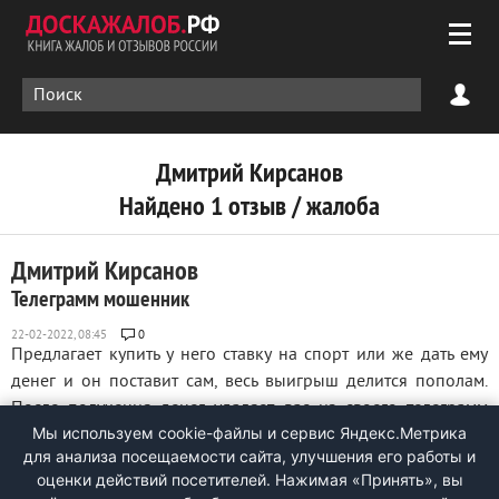
Дмитрий Кирсанов
Найдено 1 отзыв / жалоба
Дмитрий Кирсанов
Телеграмм мошенник
0
Предлагает купить у него ставку на спорт или же дать ему
денег и он поставит сам, весь выигрыш делится пополам.
После получения денег удаляет вас из своего телеграмм
Мы используем cookie-файлы и сервис Яндекс.Метрика
канала и не отвечает на сообщения. Прикреплён скриншот
для анализа посещаемости сайта, улучшения его работы и
его телеграмм канала. @krisanovDmitr его имя пользователя
оценки действий посетителей. Нажимая «Принять», вы
в телеграмм ...