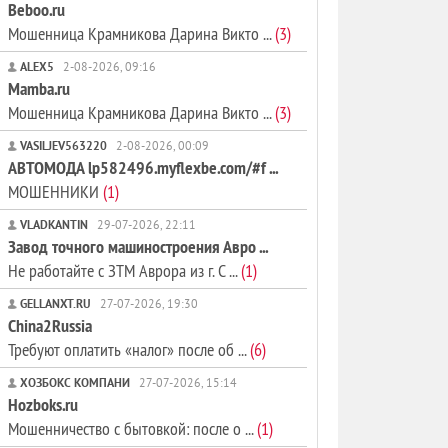
Beboo.ru
Мошенница Крамникова Дарина Викто ...
(3)
ALEX5
2-08-2026, 09:16
Mamba.ru
Мошенница Крамникова Дарина Викто ...
(3)
VASILJEV563220
2-08-2026, 00:09
АВТОМОДА lp582496.myflexbe.com/#f ...
МОШЕННИКИ
(1)
VLADKANTIN
29-07-2026, 22:11
Завод точного машиностроения Авро ...
Не работайте с ЗТМ Аврора из г. С ...
(1)
GELLANXT.RU
27-07-2026, 19:30
China2Russia
Требуют оплатить «налог» после об ...
(6)
ХОЗБОКС КОМПАНИ
27-07-2026, 15:14
Hozboks.ru
Мошенничество с бытовкой: после о ...
(1)