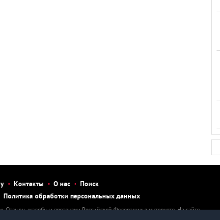
бу
Контакты
О нас
Поиск
Политика обработки персональных данных
к. Отзывы, жалобы и претензии Российской Федерации в интернете. На сайте
тзыв, рассказать о нарушении, написать претензию или жалобу на человека