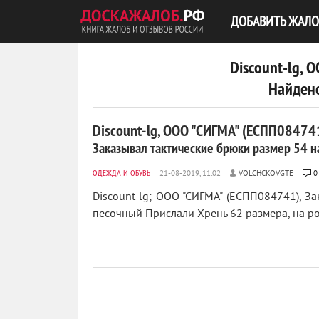
ДОБАВИТЬ ЖАЛО
Discount-lg,
Найдено
Discount-lg, ООО "СИГМА" (ЕСПП08474
Заказывал тактические брюки размер 54 на
ОДЕЖДА И ОБУВЬ
VOLCHCKOVGTE
0
Discount-lg; ООО "СИГМА" (ЕСПП084741), За
песочный Прислали Хрень 62 размера, на рос