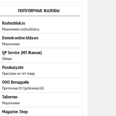
ПОПУЛЯРНЫЕ ЖАЛОБЫ
Rushozblok.ru
Мошенники rushozblok.ru
Domok-online.tilda.ws
Мошенники
QP Service (ИП Жансая)
Обман
Pozakazy.site
Прислали не тот товар
ООО Витадрайв
Претензия. От Гребенева А.В
Таблетки
Мошенники
Magazine. Shop