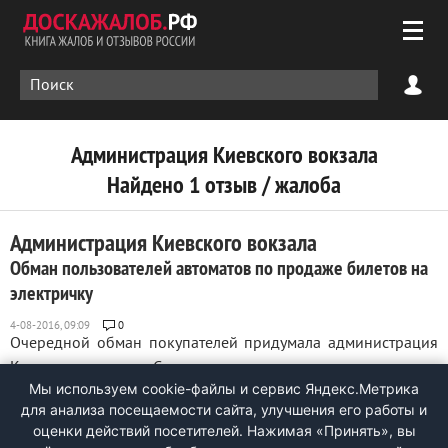
Администрация Киевского вокзала
Найдено 1 отзыв / жалоба
Администрация Киевского вокзала
Обман пользователей автоматов по продаже билетов на
электричку
0
Очередной обман покупателей придумала администрация
Киевского вокзала. С некоторых пор автоматы по продаже
Мы используем cookie-файлы и сервис Яндекс.Метрика
билетов на пригородные электрички перестали выдавать
для анализа посещаемости сайта, улучшения его работы и
сдачу. Вместо сдачи выдают чек на получение сдачи в кассе
оценки действий посетителей. Нажимая «Принять», вы
в здании вокзала. Но для того, чтобы ее получить надо