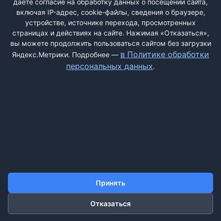
даёте согласие на обработку данных о посещении сайта,
обойти все здание вокзала ...
включая IP-адрес, cookie-файлы, сведения о браузере,
устройстве, источнике перехода, просмотренных
страницах и действиях на сайте. Нажимая «Отказаться»,
вы можете продолжить пользоваться сайтом без загрузки
ДОБАВИТЬ ЖАЛОБУ
в Политике обработки
Яндекс.Метрики. Подробнее —
персональных данных
.
КОНТАКТЫ
О НАС
ПОИСК
ПРАВИЛА САЙТА
ПОЛИТИКА ОБРАБОТКИ ПЕРСОНАЛЬНЫХ ДАННЫХ
©2011-2026 ДОСКАЖАЛОБ.РФ
Принять
Отказаться