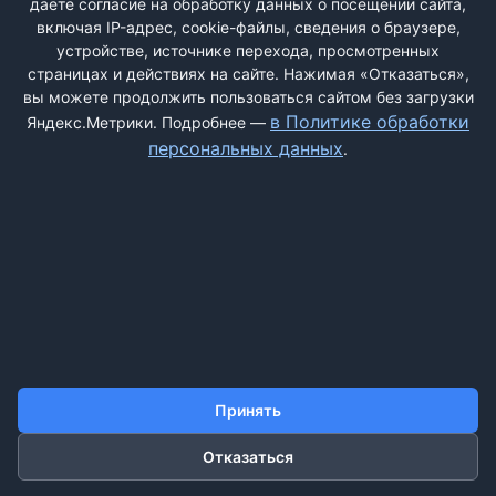
даёте согласие на обработку данных о посещении сайта,
прогнозы пару ...
включая IP-адрес, cookie-файлы, сведения о браузере,
устройстве, источнике перехода, просмотренных
страницах и действиях на сайте. Нажимая «Отказаться»,
вы можете продолжить пользоваться сайтом без загрузки
ДОБАВИТЬ ЖАЛОБУ
в Политике обработки
Яндекс.Метрики. Подробнее —
персональных данных
.
КОНТАКТЫ
О НАС
ПОИСК
ПРАВИЛА САЙТА
ПОЛИТИКА ОБРАБОТКИ ПЕРСОНАЛЬНЫХ ДАННЫХ
©2011-2026 ДОСКАЖАЛОБ.РФ
Принять
Отказаться