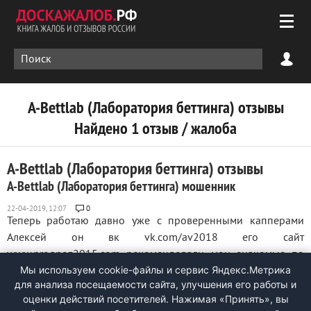
A-Bettlab (Лаборатория беттинга) отзывы
Найдено 1 отзыв / жалоба
A-Bettlab (Лаборатория беттинга) отзывы
A-Bettlab (Лаборатория беттинга) мошенник
0
Теперь работаю давно уже с проверенными капперами
Алексей он вк vk.com/av2018 его сайт
www.prognoz2015.com рекомендовали мои знакомые по
Мы используем cookie-файлы и сервис Яндекс.Метрика
хорошим отзывам о нем, работают на ставках они уже
для анализа посещаемости сайта, улучшения его работы и
давно, по общению опыт большой на все вопросы
оценки действий посетителей. Нажимая «Принять», вы
отвечают, про букмекерские конторы все знают. Брал