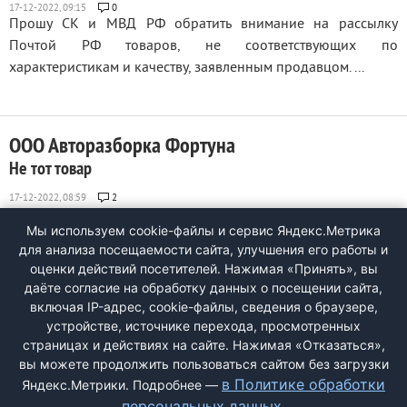
0
Прошу СК и МВД РФ обратить внимание на рассылку
Почтой РФ товаров, не соответствующих по
характеристикам и качеству, заявленным продавцом. ...
ООО Авторазборка Фортуна
Не тот товар
2
Поставленный товар по характеристикам и качеству не
Мы используем cookie-файлы и сервис Яндекс.Метрика
соответствует заявленному на поставку. Почта России не
для анализа посещаемости сайта, улучшения его работы и
оказывает услуги по возврату товара несоответствующего
оценки действий посетителей. Нажимая «Принять», вы
качества. ...
даёте согласие на обработку данных о посещении сайта,
включая IP-адрес, cookie-файлы, сведения о браузере,
устройстве, источнике перехода, просмотренных
страницах и действиях на сайте. Нажимая «Отказаться»,
<
1
2
3
4
5
6
7
>
вы можете продолжить пользоваться сайтом без загрузки
в Политике обработки
Яндекс.Метрики. Подробнее —
персональных данных
.